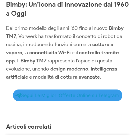
Bimby: Un’Icona di Innovazione dal 1960
a Oggi
Dal primo modello degli anni ’60 fino al nuovo
Bimby
TM7
, Vorwerk ha trasformato il concetto di robot da
cucina, introducendo funzioni come la
cottura a
vapore
, la
connettività Wi-Fi
e il
controllo tramite
app
. Il
Bimby TM7
rappresenta l’apice di questa
evoluzione, unendo
design moderno
,
intelligenza
artificiale
e
modalità di cottura avanzate
.
Segui Le Migliori Offerte Online su Telegram
Articoli correlati